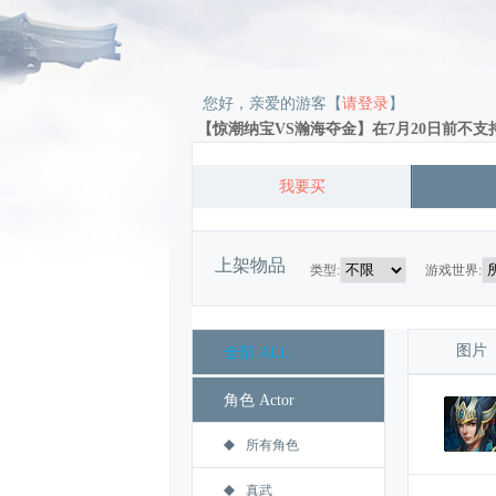
您好，亲爱的游客【
请登录
】
【惊潮纳宝VS瀚海夺金】在7月20日前不支持
我要买
上架物品
类型:
游戏世界:
图片 
全部 ALL
角色 Actor
所有角色
真武