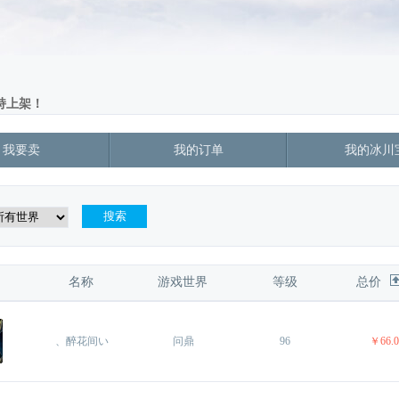
上架！ 
我要卖
我的订单
我的冰川
名称 
游戏世界 
等级
总价
、醉花间い
问鼎 
96
￥66.0