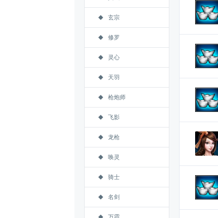
玄宗
修罗
灵心
天羽
枪炮师
飞影
龙枪
唤灵
骑士
名剑
万霞