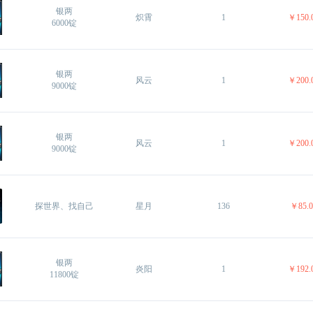
银两
炽霄 
1 
￥150.
6000锭 
银两
风云 
1 
￥200.
9000锭 
银两
风云 
1 
￥200.
9000锭 
探世界、找自己
星月 
136
￥85.0
银两
炎阳 
1 
￥192.
11800锭 