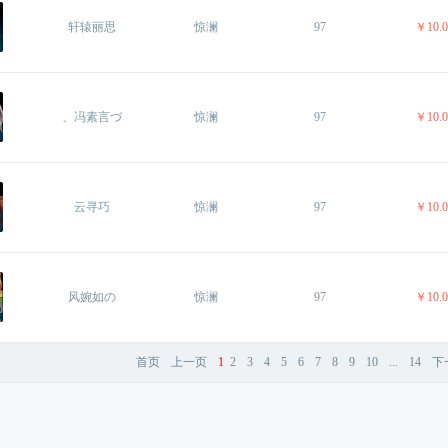
轩辕丽思
惊澜 
97
￥10.0
、冯素言づ
惊澜 
97
￥10.0
云寻巧
惊澜 
97
￥10.0
风婉如の
惊澜 
97
￥10.0
首页
上一页
1
2
3
4
5
6
7
8
9
10
...
14
下