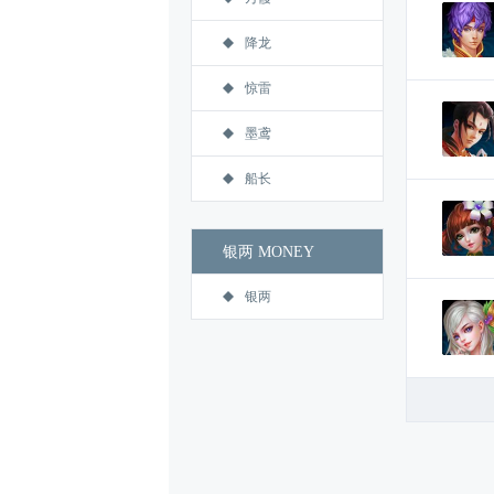
降龙
惊雷
墨鸢
船长
银两 MONEY
银两