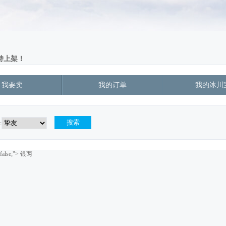
上架！ 
我要卖
我的订单
我的冰川
:
false;">
银两 