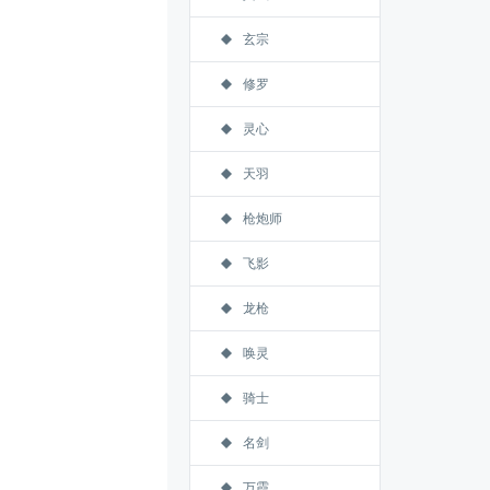
玄宗
修罗
灵心
天羽
枪炮师
飞影
龙枪
唤灵
骑士
名剑
万霞