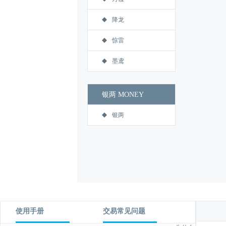
降龙
惊雷
墨鸢
银两 MONEY
银两
使用手册
交易常见问题