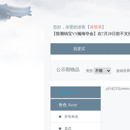
您好，亲爱的游客【
请登录
】
【惊潮纳宝VS瀚海夺金】在7月20日前不支持
我要买
公示期物品
类型:
游戏世界
pUrl(253);return 
全部 ALL
角色 Actor
所有角色
真武